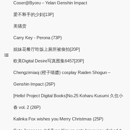
Coser@Byoru – Yelan Genshin Impact
爱不释手的少妇[13P]
美骚货
Carry Key - Perona (73P)
姐妹花餐厅吃饭上厕所被偷拍[20P]
欧美Digital Desire写真图集6457[20P]
Chengzimiaoj (橙子喵醬) cosplay Raiden Shogun –
Genshin Impact (26P)
[Hello! Project Digital Books]No.25 Koharu Kusumi 久住小
春 vol. 2 (26P)
Kalinka Fox wishes you Merry Christmas (25P)