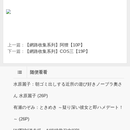
上一篇：
【網路收集系列】阿狸【10P】
下一篇：
【網路收集系列】COS三【19P】
随便看看
水原麗子：朝ゴミ出しする近所の遊び好きノーブラ奧さ
ん 水原麗子 (26P)
有瀬のぞみ：ときめき ～疑り深い彼女と即ハメデート！
～ (26P)